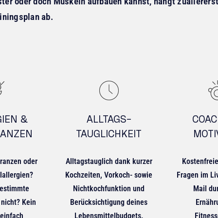
lster oder doch Muskeln aufbauen kannst, hängt zuallerer
iningsplan ab.
IEN &
ALLTAGS-
COAC
RANZEN
TAUGLICHKEIT
MOTI
eranzen oder
Alltagstauglich dank kurzer
Kostenfreie
lallergien?
Kochzeiten, Vorkoch- sowie
Fragen im Li
bestimmte
Nichtkochfunktion und
Mail du
 nicht? Kein
Berücksichtigung deines
Ernähr
 einfach
Lebensmittelbudgets.
Fitness