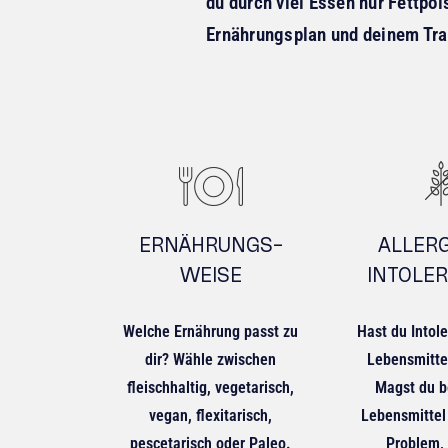
du durch viel Essen nur Fettpo
Ernährungsplan und deinem Tra
ERNÄHRUNGS-
ALLERG
WEISE
INTOLE
Welche Ernährung passt zu
Hast du Intol
dir? Wähle zwischen
Lebensmitte
fleischhaltig, vegetarisch,
Magst du 
vegan, flexitarisch,
Lebensmittel
pescetarisch oder Paleo.
Problem,