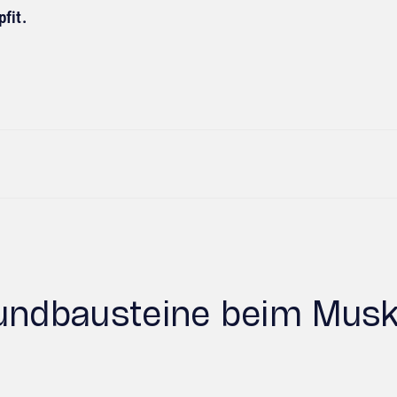
fit.
rundbausteine beim Mus