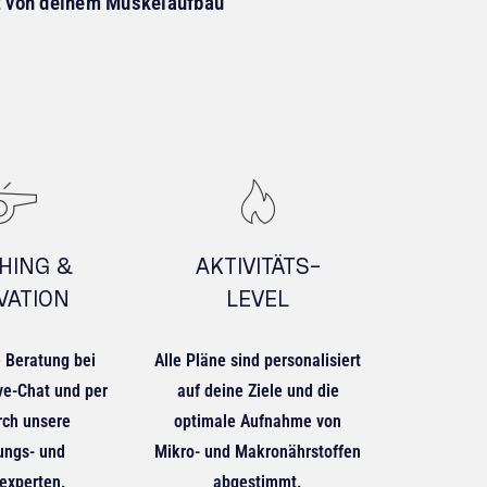
st von deinem Muskelaufbau
HING &
AKTIVITÄTS-
VATION
LEVEL
 Beratung bei
Alle Pläne sind personalisiert
ve-Chat und per
auf deine Ziele und die
rch unsere
optimale Aufnahme von
ungs- und
Mikro- und Makronährstoffen
experten.
abgestimmt.