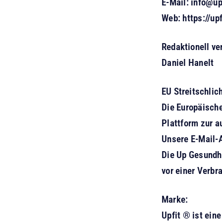
E-Mail: info@up
Web:
https://upf
Redaktionell ve
Daniel Hanelt
EU Streitschlic
Die Europäisch
Plattform zur a
Unsere E-Mail-
Die Up Gesundhe
vor einer Verbr
Marke:
Upfit ® ist ein