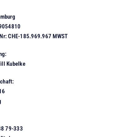
amburg
69054810
Nr: CHE-185.969.967 MWST
ng:
ill Kubelke
chaft:
16
g
88 79-333